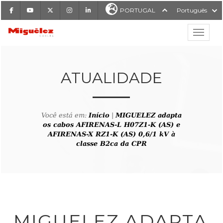
Facebook
Youtube
X
Instagram
LinkedIn
PORTUGAL
Português
Mostrar
Miguélez Cabos
ATUALIDADE
Você está em:
Início
|
MIGUELEZ adapta
ISAR
os cabos AFIRENAS-L H07Z1-K (AS) e
AFIRENAS-X RZ1-K (AS) 0,6/1 kV à
classe B2ca da CPR
MIGUELEZ ADAPTA