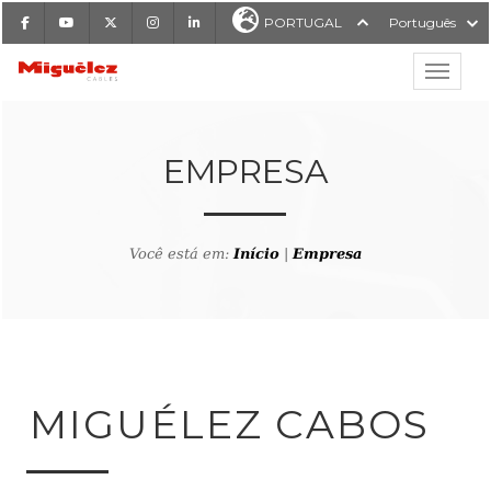
Facebook
Youtube
X
Instagram
LinkedIn
PORTUGAL
Português
Mostrar
Miguélez Cabos
EMPRESA
Você está em:
Início
|
Empresa
ISAR
MIGUÉLEZ CABOS