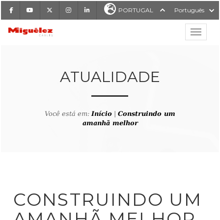
Facebook
Youtube
X
Instagram
LinkedIn
PORTUGAL
Português
Mostrar
Miguélez Cabos
ATUALIDADE
Você está em:
Início
|
Construindo um
ISAR
amanhã melhor
CONSTRUINDO UM
AMANHÃ MELHOR