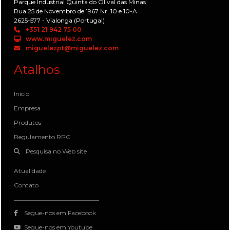
Parque Industrial Quinta do Olival das Minas
Rua 25 de Novembro de 1967 Nr. 10 e 10-A
2625-577 - Vialonga (Portugal)
+351 21 942 75 00
www.miguelez.com
miguelezpt@miguelez.com
Atalhos
Início
Empresa
Produtos
Regulamento RPC
Pesquisa no Web site
Atualidade
Contato
Segue-nos em Facebook
Segue-nos em Youtube