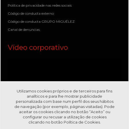
Política de privacidade nas redes sociais
Código de conducta externo
Código de conducta GRUPO MIGUÉLEZ
Canal de denuncias
Vídeo corporativo
Utilizamos cookies próprios e de terceiros para fins
analíticos e para lhe mostrar publicidade
personalizada com base num perfil dos seus hábitos
de navegação (por exemplo, páginas visitadas). Pode
aceitar os cookies clicando no botão “Aceito” ou
configurar ou recusar a utilização de cookies
clicando no botão
Política de Cookies.