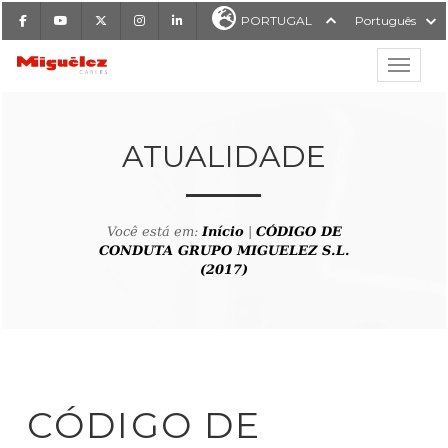
Facebook
Youtube
X
Instagram
LinkedIn
PORTUGAL
Português
Mostrar
Miguélez Cabos
ATUALIDADE
Você está em:
Início
|
CÓDIGO DE
ISAR
CONDUTA GRUPO MIGUELEZ S.L.
(2017)
CÓDIGO DE