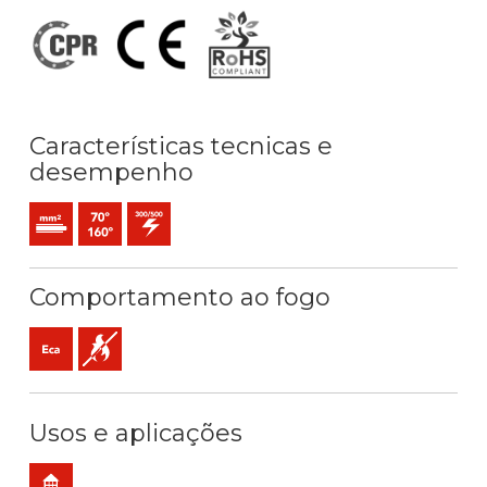
Características tecnicas e
desempenho
Condutor rígido maciço (classe 1) mm2
Temperatura máx. serviço: 70ºC / 160ºC
300 / 500 V C.A.
Comportamento ao fogo
Eca (reacção ao fogo)
Não propagador da chama
Usos e aplicações
Residencial