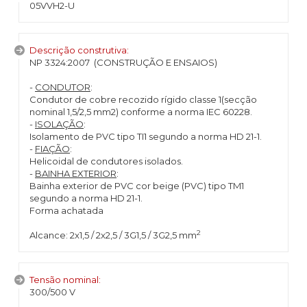
05VVH2-U
Descrição construtiva:
NP 3324:2007 (CONSTRUÇÃO E ENSAIOS)
-
CONDUTOR
:
Condutor de cobre recozido rígido classe 1(secção
nominal 1,5/2,5 mm2) conforme a norma IEC 60228.
-
ISOLAÇÃO
:
Isolamento de PVC tipo TI1 segundo a norma HD 21-1.
-
FIAÇÃO
:
Helicoidal de condutores isolados.
-
BAINHA EXTERIOR
:
Bainha exterior de PVC cor beige (PVC) tipo TM1
segundo a norma HD 21-1.
Forma achatada
2
Alcance: 2x1,5 / 2x2,5 / 3G1,5 / 3G2,5 mm
Tensão nominal:
300/500 V