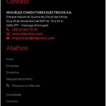
Contato
MIGUÉLEZ CONDUTORES ELÉCTRICOS S.A.
Parque Industrial Quinta do Olival das Minas
Rua 25 de Novembro de 1967 Nr. 10 e 10-A
2625-577 - Vialonga (Portugal)
+351 21 942 75 00
www.miguelez.com
miguelezpt@miguelez.com
Atalhos
Início
Empresa
Produtos
Regulamento RPC
Pesquisa no Web site
Atualidade
Contato