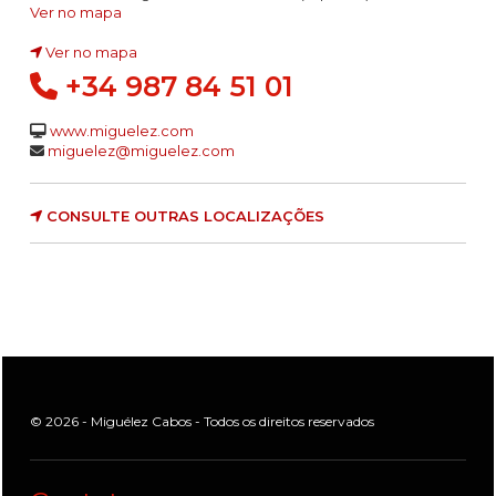
Ver no mapa
Ver no mapa
+34 987 84 51 01
www.miguelez.com
miguelez@miguelez.com
CONSULTE OUTRAS LOCALIZAÇÕES
© 2026 - Miguélez Cabos - Todos os direitos reservados