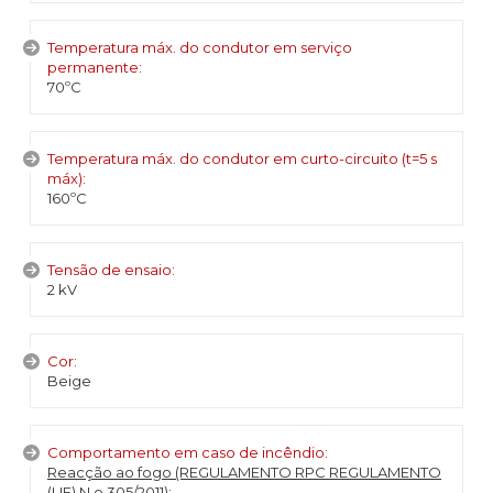
Temperatura máx. do condutor em serviço
permanente:
70ºC
Temperatura máx. do condutor em curto-circuito (t=5 s
máx):
160ºC
Tensão de ensaio:
2 kV
Cor:
Beige
Comportamento em caso de incêndio:
Reacção ao fogo (REGULAMENTO RPC REGULAMENTO
(UE) N.o 305/2011)
: