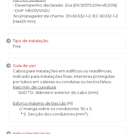
• Desempenho declarado:
Eca
(EN 50575:2014+A1:2016).
• DoP: ME05VVH2U
No propagador da chama
EN 60332-1-2; IEC 60332-1-2
(H≤425 mm)
Tipo de instalação:
Fixa
Guía de uso:
Cabos para instalações em edifícios ou residências,
indicado para instalações fixas, interiores protegidas
por tubos em caleiras ou condutas ou tectos falsos.
Raio mín. de curvatura
:
12xD * D: diâmetro exterior do cabo (mm)
Esforço máximo de tracção
(N):
c/ manga sobre os condutores: 50 x S.
2
* S: Secção dos condutores (mm
) ;
Instruções técnicas: