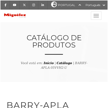
Facebook
Youtube
X
Instagram
LinkedIn
PORTUGAL
Português
Mostrar
Miguélez Cabos
CATÁLOGO DE
PRODUTOS
ISAR
Você está em:
Início
|
Catálogo
| BARRY-
APLA 05VVH2-U
ltar ao buscador de produto
BARRY-APLA