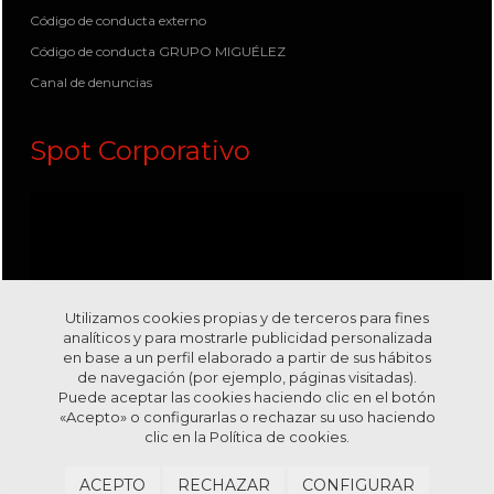
Código de conducta externo
Código de conducta GRUPO MIGUÉLEZ
Canal de denuncias
Spot Corporativo
Utilizamos cookies propias y de terceros para fines
analíticos y para mostrarle publicidad personalizada
en base a un perfil elaborado a partir de sus hábitos
de navegación (por ejemplo, páginas visitadas).
Puede aceptar las cookies haciendo clic en el botón
«Acepto» o configurarlas o rechazar su uso haciendo
clic en la
Política de cookies.
Visítanos en nuestro canal
Youtube
ACEPTO
RECHAZAR
CONFIGURAR