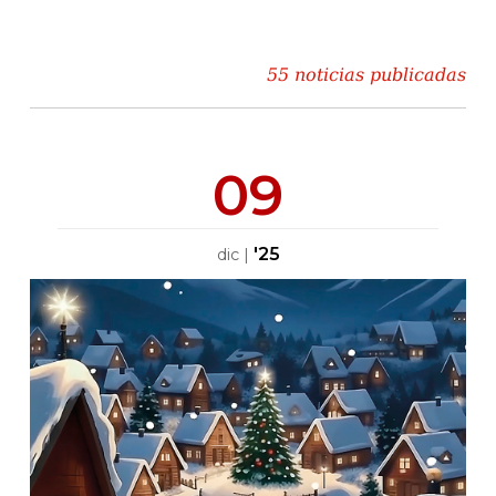
55 noticias publicadas
09
'25
dic
|