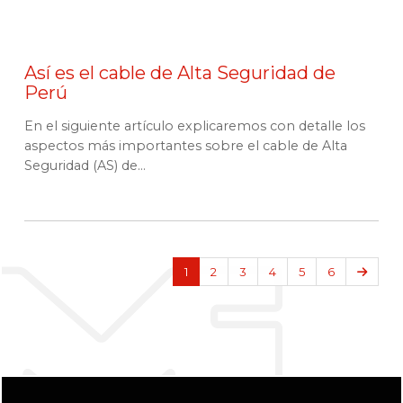
Así es el cable de Alta Seguridad de
Perú
En el siguiente artículo explicaremos con detalle los
aspectos más importantes sobre el cable de Alta
Seguridad (AS) de...
Sigui
1
2
3
4
5
6