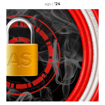
'24
ago
|