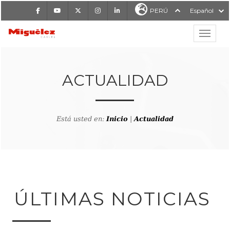
Facebook
Youtube
X
Instagram
LinkedIn
PERÚ
Español
Mostrar
MIGUÉLEZ CABLES
ACTUALIDAD
Está usted en:
Inicio
|
Actualidad
ÚLTIMAS NOTICIAS