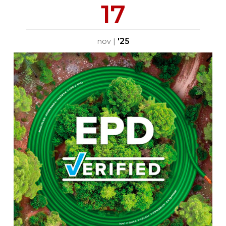
17
'25
nov
|