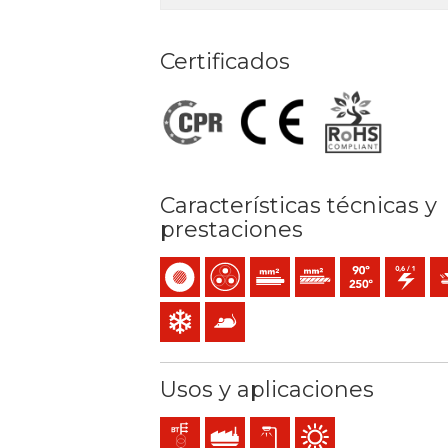
Certificados
Características técnicas y
prestaciones
Unipolar
Multipolar
Conductor de un alambre (cla
Conductor rígido cable
Temperatura máx.
0,6/1 (1,2)
Pr
Resistencia al frío
Anti-roedores
Usos y aplicaciones
Líneas de distribución y acometidas
Uso industrial
Alumbrado exterior
Uso exterior