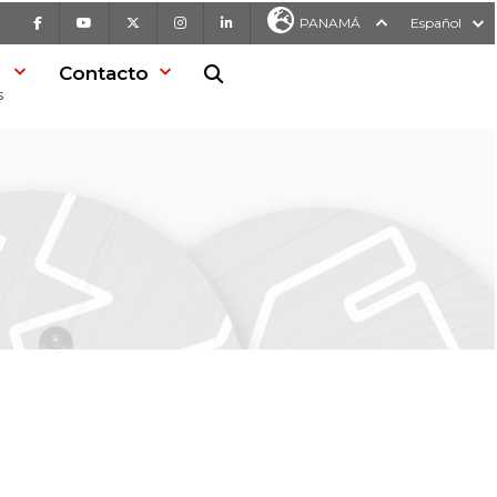
Facebook
Youtube
X
Instagram
LinkedIn
PANAMÁ
Español
Contacto
Buscar en la web
s