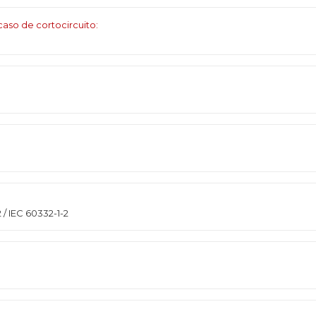
aso de cortocircuito:
/ IEC 60332-1-2