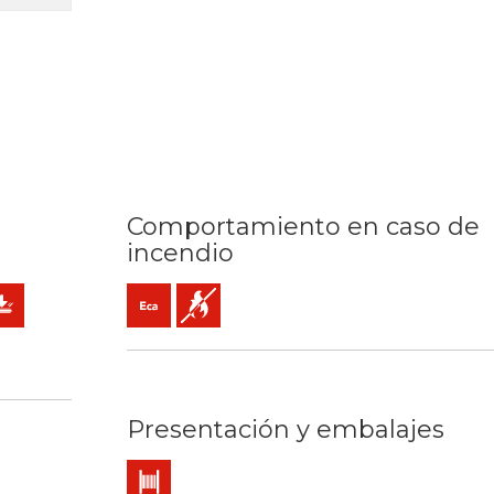
Comportamiento en caso de
incendio
se 1) mm2
ado (clase 2) mm2
 servicio: 90ºC / 250ºC
 kV C.A
otección mecánica
Eca (reacción al fuego)
No propagador de la llama
Presentación y embalajes
Bobina