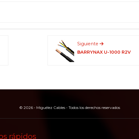
Siguiente
BARRYNAX U-1000 R2V
© 2026 - Miguélez Cables - Todos los derechos reservados
os rápidos