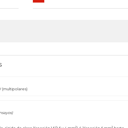
s
V (multipolares)
nsayos)
2
2