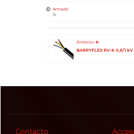
Armado:
Si
Anterior
BARRYFLEX RV-K 0,6/1 kV
Contacto
Acces