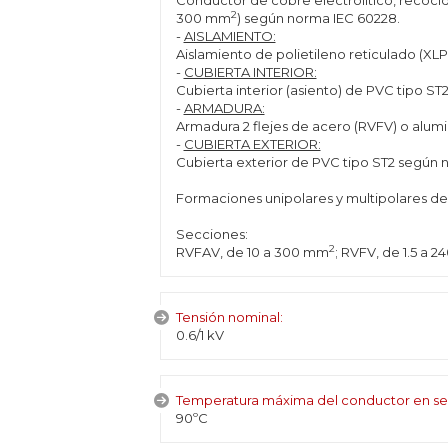
Conductor de cobre electrolítico, recocido
2
300 mm
) según norma IEC 60228.
-
AISLAMIENTO:
Aislamiento de polietileno reticulado (XL
-
CUBIERTA INTERIOR:
Cubierta interior (asiento) de PVC tipo ST
-
ARMADURA:
Armadura 2 flejes de acero (RVFV) o alumi
-
CUBIERTA EXTERIOR:
Cubierta exterior de PVC tipo ST2 según 
Formaciones unipolares y multipolares de 1
Secciones:
2
RVFAV, de 10 a 300 mm
; RVFV, de 1.5 a 
Tensión nominal:
0.6/1 kV
Temperatura máxima del conductor en se
90ºC