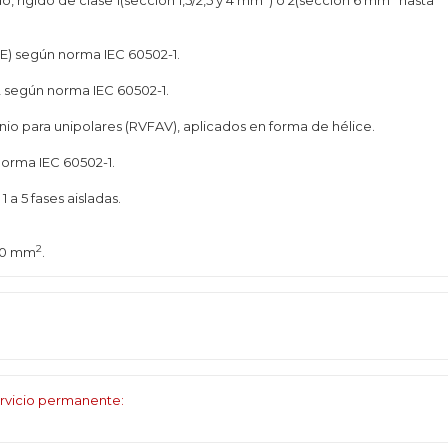
, rígido de clase 1(sección 1,5/2,5 y 4 mm
) ó 2(sección 6 mm
hasta
PE) según norma IEC 60502-1.
2 según norma IEC 60502-1.
nio para unipolares (RVFAV), aplicados en forma de hélice.
norma IEC 60502-1.
 a 5 fases aisladas.
2
240 mm
.
rvicio permanente: