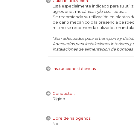
Guía de utilización:
Está especialmente indicado para su utiliz
agresiones mecánicas y/o cizalladuras.
Se recomienda su utilización en plantas d
de daño mecánico o la presencia de roed
mismo se recomienda utilizarlos en insta
“
Son adecuados para el transporte y distrib
Adecuados para instalaciones interiores y e
instalaciones de alimentación de bombas
Instrucciones técnicas:
.
Conductor:
Rígido
Libre de halógenos:
No