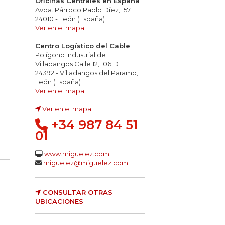
Oficinas Centrales en España
Avda. Párroco Pablo Díez, 157
24010 - León (España)
Ver en el mapa
Centro Logístico del Cable
Polígono Industrial de
Villadangos Calle 12, 106 D
24392 - Villadangos del Paramo,
León (España)
Ver en el mapa
Ver en el mapa
+34 987 84 51
01
www.miguelez.com
miguelez@miguelez.com
CONSULTAR OTRAS
UBICACIONES