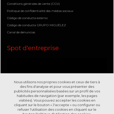
Conditions générales de vente (CGV)
Politique de confidentialité des médias sociaux
Código de conducta externo
Código de conducta GRUPO MIGUÉLEZ
Canal de denuncias
Spot d'entreprise
Nous utilisons nos propres cookies et ceux de tiers à
des fins d'analyse et pour vous présenter des
publicités personnalisées basées sur un profil de vos
habitudes de navigation (par exemple, les pages
visitées). Vous pouvez accepter les cookies en
cliquant sur le bouton « J'accepte » ou configurer ou
refuser l'utilisation des cookies en cliquant sur le