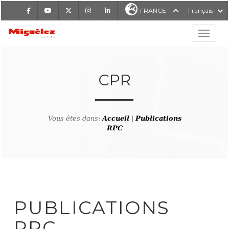
Facebook
Youtube
X
Instagram
LinkedIn
FRANCE
Français
Affiche
Miguélez Cables
CPR
Vous êtes dans:
Accueil
|
Publications
RCHER
RPC
PUBLICATIONS
RPC