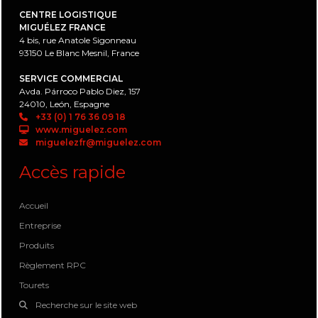
CENTRE LOGISTIQUE
MIGUÉLEZ FRANCE
4 bis, rue Anatole Sigonneau
93150 Le Blanc Mesnil, France
SERVICE COMMERCIAL
Avda. Párroco Pablo Diez, 157
24010, León, Espagne
+33 (0) 1 76 36 09 18
www.miguelez.com
miguelezfr@miguelez.com
Accès rapide
Accueil
Entreprise
Produits
Règlement RPC
Tourets
Recherche sur le site web