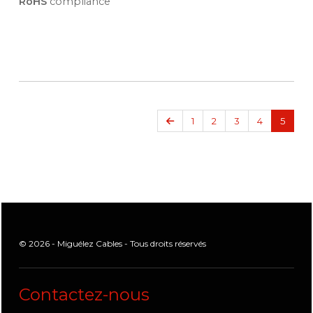
RoHS
compliance
Précédent
1
2
3
4
5
© 2026 - Miguélez Cables - Tous droits réservés
Contactez-nous