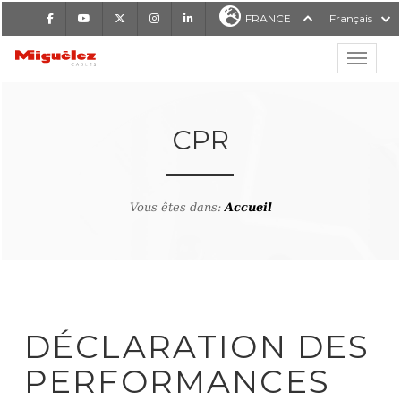
Facebook
Youtube
X
Instagram
LinkedIn
FRANCE
Français
Affiche
Miguélez Cables
CPR
Vous êtes dans:
Accueil
RCHER
DÉCLARATION DES
PERFORMANCES