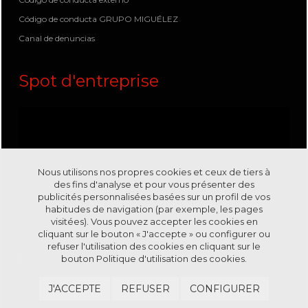
Código de conducta GRUPO MIGUÉLEZ
Canal de denuncias
Spot d'entreprise
Nous utilisons nos propres cookies et ceux de tiers à
des fins d'analyse et pour vous présenter des
publicités personnalisées basées sur un profil de vos
habitudes de navigation (par exemple, les pages
visitées). Vous pouvez accepter les cookies en
cliquant sur le bouton « J'accepte » ou configurer ou
refuser l'utilisation des cookies en cliquant sur le
bouton
Politique d'utilisation des cookies.
Visitez-nous sur notre chaîne
Youtube
J'ACCEPTE
REFUSER
CONFIGURER