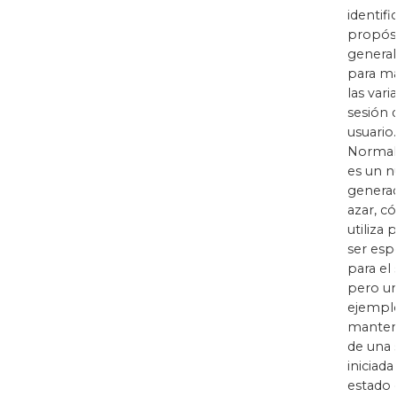
identifi
propós
general
para m
las vari
sesión 
usuario.
Norma
es un 
generad
azar, c
utiliza
ser esp
para el s
pero u
ejemplo
manten
de una 
iniciada
estado 