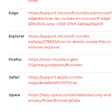
hl=es
Edge
https://support.microsoft.com/es-es/microsof
edge/eliminar-las-cookies-en-microsoft-edge-
63947406-40ac-c3b8-57b9-2a946a29ae09
Explorer
https://support.microsoft.com/es-
es/help/278835/how-to-delete-cookie-files-in-
internet-explorer
Firefox
https://www.mozilla.org/es-
ES/privacy/websites/#cookies
Safari
https://support.apple.com/es-
es/guide/safari/sfri11471/mac
Opera
https://help.opera.com/en/latest/security-and-
privacy/#clearBrowsingData