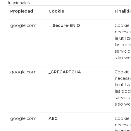
funcionales
Propiedad
Cookie
Finalid
google.com
__Secure-ENID
Cookie
necesar
la utili
las opc
servicio
sitio w
google.com
_GRECAPTCHA
Cookie
necesar
la utili
las opc
servicio
sitio w
google.com
AEC
Cookie
necesar