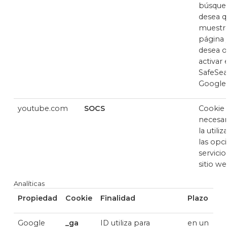
búsque
desea q
muestr
página y
desea o
activar e
SafeSea
Google
youtube.com
SOCS
Cookie
necesar
la utili
las opc
servicio
sitio w
Analíticas
Propiedad
Cookie
Finalidad
Plazo
Google
_ga
ID utiliza para
en un