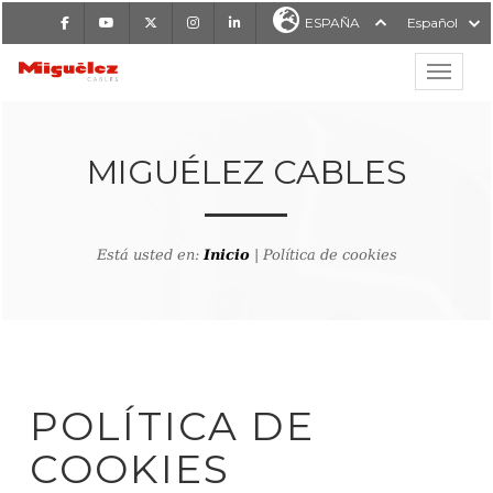
Facebook
Youtube
X
Instagram
LinkedIn
ESPAÑA
Español
Mostrar
MIGUÉLEZ CABLES
MIGUÉLEZ CABLES
Está usted en:
Inicio
| Política de cookies
POLÍTICA DE
COOKIES