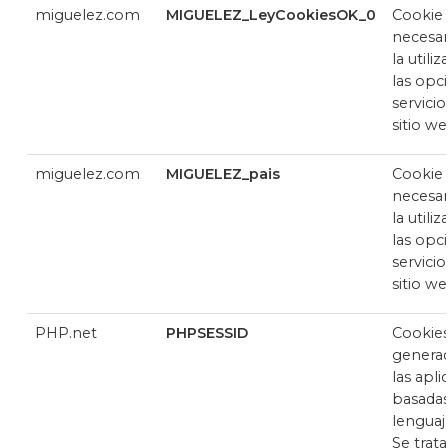
miguelez.com
MIGUELEZ_LeyCookiesOK_0
Cookie
necesar
la utili
las opc
servicio
sitio w
miguelez.com
MIGUELEZ_pais
Cookie
necesar
la utili
las opc
servicio
sitio w
PHP.net
PHPSESSID
Cookie
genera
las apli
basadas
lenguaj
Se trat