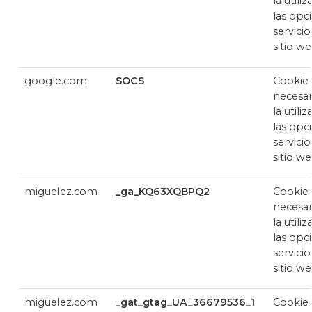
la utili
las opc
servicio
sitio w
google.com
SOCS
Cookie
necesar
la utili
las opc
servicio
sitio w
miguelez.com
_ga_KQ63XQBPQ2
Cookie
necesar
la utili
las opc
servicio
sitio w
miguelez.com
_gat_gtag_UA_36679536_1
Cookie