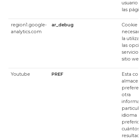
usuario
las pági
region1.google-
ar_debug
Cookie
analytics.com
necesar
la utili
las opc
servicio
sitio w
Youtube
PREF
Esta co
almace
prefere
otra
informa
particul
idioma
preferi
cuánto
resulta