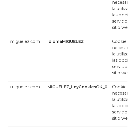
necesar
la utili
las opc
servicio
sitio w
miguelez.com
idiomaMIGUELEZ
Cookie
necesar
la utili
las opc
servicio
sitio w
miguelez.com
MIGUELEZ_LeyCookiesOK_0
Cookie
necesar
la utili
las opc
servicio
sitio w