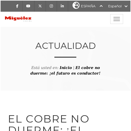
Facebook
Youtube
X
Instagram
LinkedIn
ESPAÑA
Español
Mostrar
MIGUÉLEZ CABLES
ACTUALIDAD
Está usted en:
Inicio
|
El cobre no
duerme: ¡el futuro es conductor!
EL COBRE NO
DUERME: ¡EL