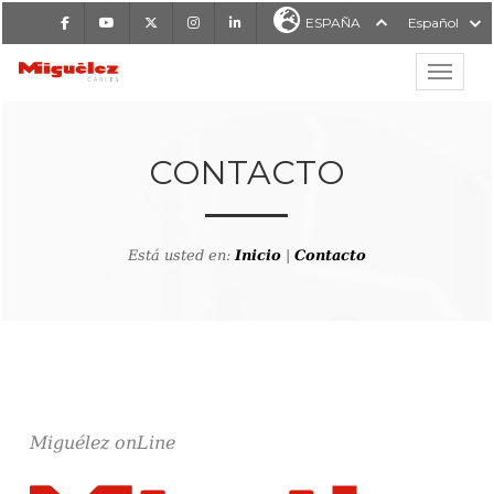
Facebook
Youtube
X
Instagram
LinkedIn
ESPAÑA
Español
Mostrar
MIGUÉLEZ CABLES
CONTACTO
Está usted en:
Inicio
|
Contacto
Miguélez onLine