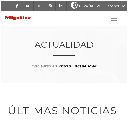
Facebook
Youtube
X
Instagram
LinkedIn
ESPAÑA
Español
Mostrar
MIGUÉLEZ CABLES
ACTUALIDAD
Está usted en:
Inicio
|
Actualidad
ÚLTIMAS NOTICIAS