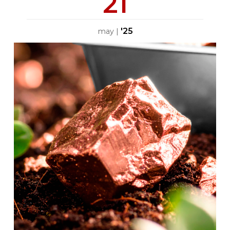
21
'25
may
|