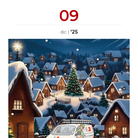
09
'25
dic
|