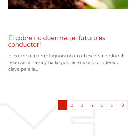
El cobre no duerme: ¡el futuro es
conductor!
El cobre gana protagonismo en el escenario global:
reservas en alza y hallazgos históricos.Considerado
clave para la...
Sigui
1
2
3
4
5
6