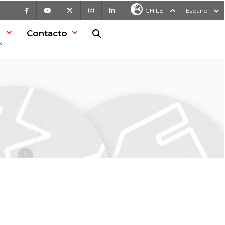
Facebook
Youtube
X
Instagram
LinkedIn
CHILE
Español
Contacto
Buscar en la web
s