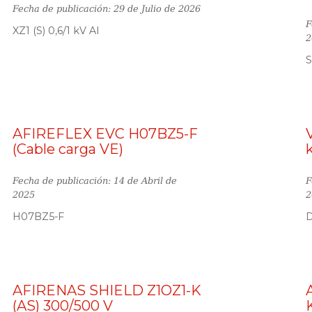
Fecha de publicación: 29 de Julio de 2026
F
XZ1 (S) 0,6/1 kV Al
2
S
AFIREFLEX EVC H07BZ5-F
(Cable carga VE)
Fecha de publicación: 14 de Abril de
F
2025
2
H07BZ5-F
D
AFIRENAS SHIELD Z1OZ1-K
(AS) 300/500 V