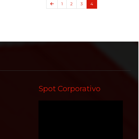
Anterior
1
2
3
4
Spot Corporativo