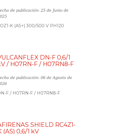
echa de publicación: 25 de Junio de
025
OZ1-K (AS+) 300/500 V PH120
VULCANFLEX DN-F 0,6/1
kV / H07RN-F / H07RN8-F
echa de publicación: 06 de Agosto de
026
N-F / H07RN-F / H07RN8-F
AFIRENAS SHIELD RC4Z1-
K (AS) 0,6/1 kV