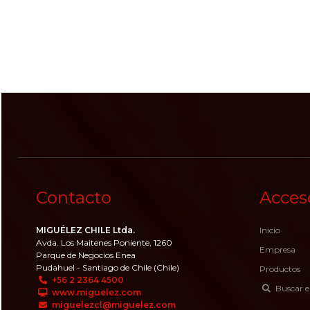
Contacto
Acces
MIGUÉLEZ CHILE Ltda.
Inicio
Avda. Los Maitenes Poniente, 1260
Empresa
Parque de Negocios Enea
Pudahuel - Santiago de Chile (Chile)
Productos
+56 2 2364 4500
Buscar e
www.miguelez.com
miguelezcl@miguelez.com