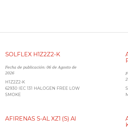
SOLFLEX H1Z2Z2-K
Fecha de publicación: 06 de Agosto de
2026
F
2
H1Z2Z2-K
62930 IEC 131 HALOGEN FREE LOW
S
SMOKE
M
AFIRENAS S-AL XZ1 (S) Al