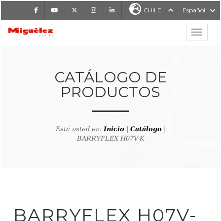
Facebook
Youtube
X
Instagram
LinkedIn
CHILE
Español
Mostrar
MIGUÉLEZ CABLES
CATÁLOGO DE
PRODUCTOS
Está usted en:
Inicio
|
Catálogo
|
BARRYFLEX H07V-K
lver al buscador de producto
BARRYFLEX H07V-