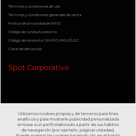
Términos y condiciones de uso
Términos y condiciones generales de venta
Política de privacidad de RRSS
Código de conducta externo
Código de conducta GRUPO MIGUÉLEZ
Canal de denuncias
Spot Corporativo
Utilizamos cookies propias y de terceros para fines
analíticos y para mostrarle publicidad personalizada
en base a un perfil elaborado a partir de sus hábitos
de navegación (por ejemplo, páginas visitadas).
Puede aceptar las cookies haciendo clic en el botón