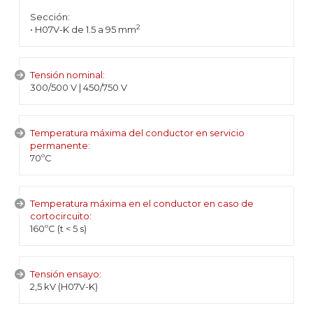
Sección:
2
• H07V-K de 1.5 a 95 mm
Tensión nominal:
300/500 V | 450/750 V
Temperatura máxima del conductor en servicio
permanente:
70ºC
Temperatura máxima en el conductor en caso de
cortocircuito:
160ºC (t < 5 s)
Tensión ensayo:
2,5 kV (H07V-K)