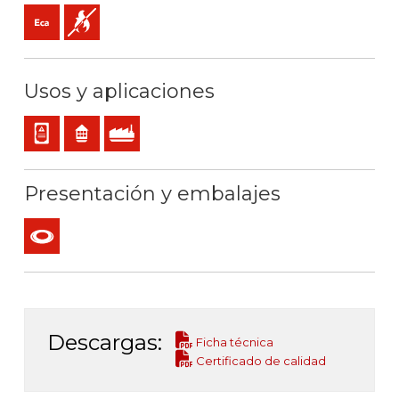
Eca (reacción al fuego)
No propagador de la llama
Usos y aplicaciones
Cableado interno de cuadros o equipos
Residencial
Uso industrial
Presentación y embalajes
Rollo
Descargas:
Ficha técnica
Certificado de calidad