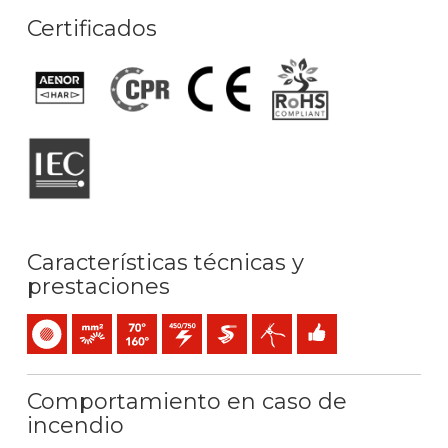
Certificados
Características técnicas y
prestaciones
Unipolar
Conductor flexible (clase 5) mm2
Temperatura máx. servicio: 70ºC / 160ºC
450 / 750 V C.A.
Extra-deslizante
Fácil pelado
Fácil instalación
Comportamiento en caso de
incendio