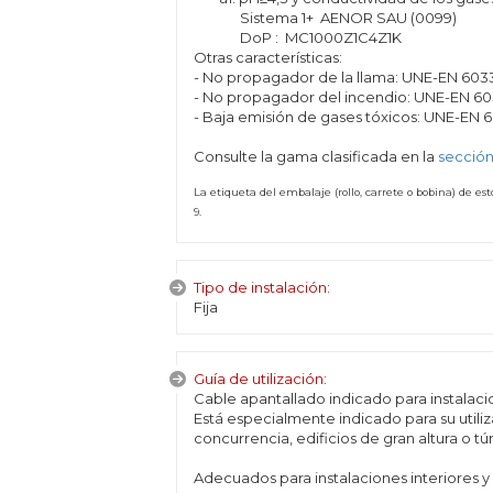
Sistema 1+ AENOR SAU (0099)
DoP : MC1000Z1C4Z1K
Otras características:
- No propagador de la llama: UNE-EN 60332
- No propagador del incendio: UNE-EN 6033
- Baja emisión de gases tóxicos: UNE-EN 60
Consulte la gama clasificada en la
sección
La etiqueta del embalaje (rollo, carrete o bobina) de e
9.
Tipo de instalación:
Fija
Guía de utilización:
Cable apantallado indicado para instalaci
Está especialmente indicado para su util
concurrencia, edificios de gran altura o tú
Adecuados para instalaciones interiores y 