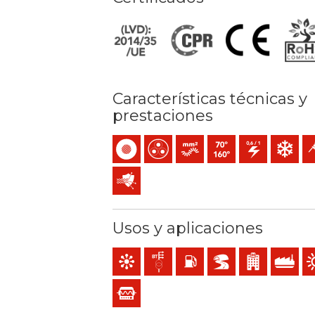
Características técnicas y
prestaciones
Unipolar
Multipolar
Conductor flexible (clase 5) 
Temperatura máx. servic
0,6/1 (1,2) kV C.A
Resistenci
Fá
Protección frente a perturbaciones electr
Usos y aplicaciones
Mando y control
Líneas de distribución y acometidas
Locales con riesgo de incendi
BD2, BD3, BD4 (túneles,
Locales de públi
Uso indust
Us
Instrumentación