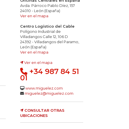
Oficinas Centrales en España
Avda. Párroco Pablo Díez, 157
24010 - León (España)
Ver en el mapa
Centro Logístico del Cable
Polígono Industrial de
Villadangos Calle 12, 106 D
24392 - Villadangos del Paramo,
León (España)
Ver en el mapa
s inflamables
opacidad de los humos
ez y conductividad gases: pH<4,3 2,5 µS/mm
Ver en el mapa
+34 987 84 51
01
www.miguelez.com
miguelez@miguelez.com
CONSULTAR OTRAS
UBICACIONES