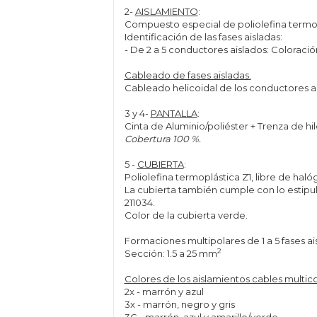
2-
AISLAMIENTO
:
Compuesto especial de poliolefina termoplá
Identificación de las fases aisladas:
- De 2 a 5 conductores aislados: Coloraci
Cableado de fases aisladas.
Cableado helicoidal de los conductores ai
3 y 4-
PANTALLA
:
Cinta de Aluminio/poliéster + Trenza de h
Cobertura 100 %.
5 -
CUBIERTA
:
Poliolefina termoplástica Z1, libre de haló
La cubierta también cumple con lo estipu
211034.
Color de la cubierta verde.
Formaciones multipolares de 1 a 5 fases ai
2
Sección: 1.5 a 25 mm
Colores de los aislamientos cables multic
2x - marrón y azul
3x - marrón, negro y gris