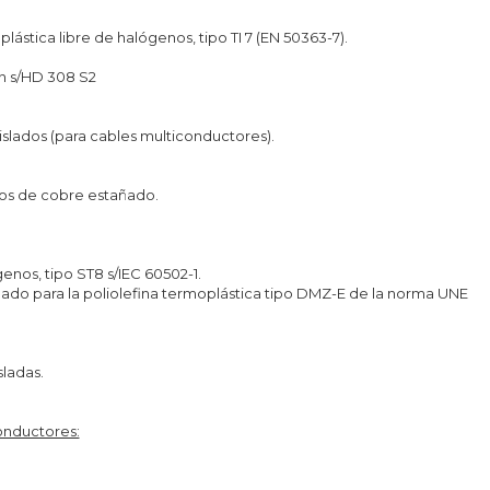
stica libre de halógenos, tipo TI 7 (EN 50363-7).
ón s/HD 308 S2
slados (para cables multiconductores).
ilos de cobre estañado.
genos, tipo ST8 s/IEC 60502-1.
lado para la poliolefina termoplástica tipo DMZ-E de la norma UNE
sladas.
onductores: