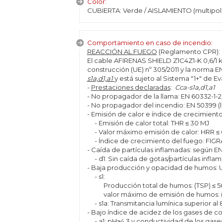
Color:
CUBIERTA: Verde / AISLAMIENTO (multipol
Comportamiento en caso de incendio:
REACCIÓN AL FUEGO
(Reglamento CPR):
El cable AFIRENAS SHIELD Z1C4Z1-K 0,6/1
construcción (UE) nº 305/2011 y la norma E
s1a,d1,a1
y está sujeto al Sistema "1+" de E
-
Prestaciones declaradas
:
Cca-s1a,d1,a1
- No propagador de la llama: EN 60332-1-2
- No propagador del incendio: EN 50399 (l
- Emisión de calor e índice de crecimient
- Emisión de calor total: THR ≤ 30 MJ
- Valor máximo emisión de calor: HRR ≤
- Índice de crecimiento del fuego: FIGR
- Caída de partículas inflamadas: según EN
- d1: Sin caída de gotas/partículas infla
- Baja producción y opacidad de humos: U
- s1:
Producción total de humos: (TSP) ≤ 5
valor máximo de emisión de humos: (S
- s1a: Transmitancia lumínica superior al
- Bajo índice de acidez de los gases de c
- a1: pH≥4,3 y conductividad de los gas