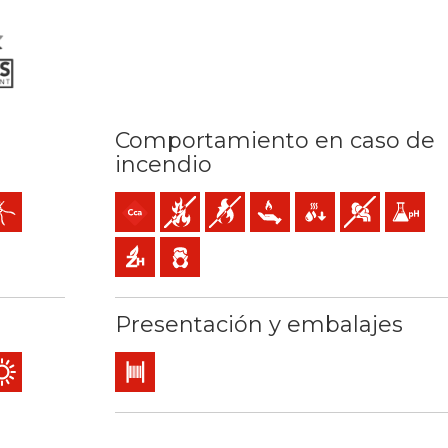
Comportamiento en caso de
incendio
mm2
io: 70ºC / 160ºC
a al frío
cil pelado
Cca-s1a,d1,a1 (reacción al fuego)
No propagador de incendio
No propagador de la llama
Baja emisión de calor
Reducida caída de gota
Baja emisión y 
Baja acid
omagnéticas
Libre de halógenos
Baja emisión de gases tóxicos
Presentación y embalajes
o o explosión
 rascacielos…)
ca concurrencia
rial
o exterior
Bobina