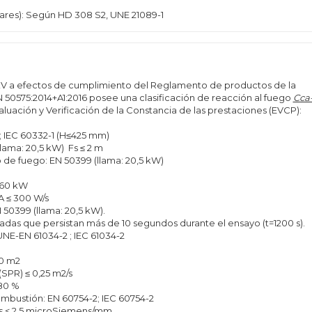
ares): Según HD 308 S2, UNE 21089-1
 kV a efectos de cumplimiento del Reglamento de productos de la
N 50575:2014+A1:2016 posee una clasificación de reacción al fuego
Cca
valuación y Verificación de la Constancia de las prestaciones (EVCP):
; IEC 60332-1 (H≤425 mm)
lama: 20,5 kW) Fs ≤ 2 m
o de fuego: EN 50399 (llama: 20,5 kW)
 60 kW
A ≤ 300 W/s
 50399 (llama: 20,5 kW).
madas que persistan más de 10 segundos durante el ensayo (t=1200 s).
NE-EN 61034-2 ; IEC 61034-2
0 m2
PR) ≤ 0,25 m2/s
 80 %
ombustión: EN 60754-2; IEC 60754-2
es < 2,5 microSiemens/mm