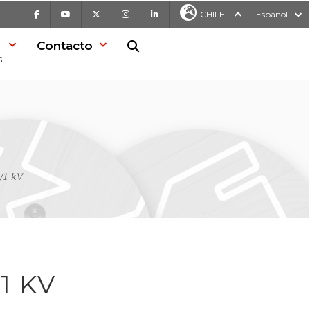
Facebook
Youtube
X
Instagram
LinkedIn
CHILE
Español
Contacto
Buscar en la web
s
/1 kV
1 KV