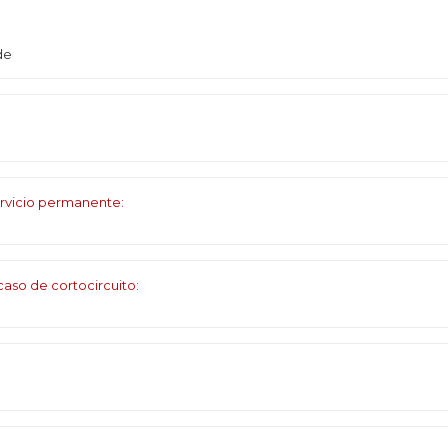
de
rvicio permanente:
aso de cortocircuito: