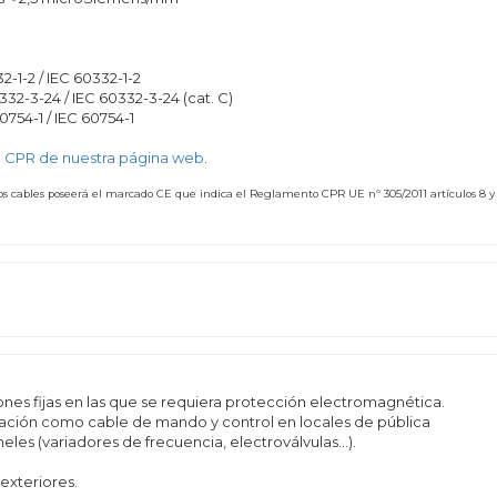
-1-2 / IEC 60332-1-2
2-3-24 / IEC 60332-3-24 (cat. C)
754-1 / IEC 60754-1
 CPR de nuestra página web
.
stos cables poseerá el marcado CE que indica el Reglamento CPR UE nº 305/2011 artículos 8 y
ones fijas en las que se requiera protección electromagnética.
ización como cable de mando y control en locales de pública
neles (variadores de frecuencia, electroválvulas…).
exteriores.