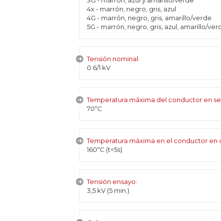
3G - marrón, azul y amarillo/verde
4x - marrón, negro, gris, azul
4G - marrón, negro, gris, amarillo/verde
5G - marrón, negro, gris, azul, amarillo/ver
Tensión nominal:
0.6/1 kV
Temperatura máxima del conductor en se
70ºC
Temperatura máxima en el conductor en c
160ºC (t<5s)
Tensión ensayo:
3,5 kV (5 min.)